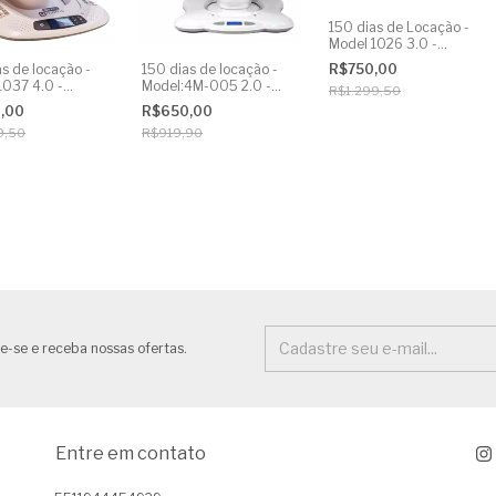
150 dias de Locação -
Model 1026 3.0 -
Aluguel Mamaroo
R$750,00
s de locação -
150 dias de locação -
1037 4.0 -
Model:4M-005 2.0 -
R$1.299,50
l Mamaroo
Aluguel Mamaroo
0,00
R$650,00
9,50
R$919,90
e-se e receba nossas ofertas.
Entre em contato