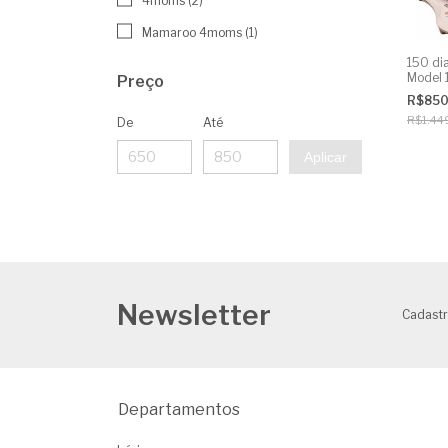
4moms (2)
Mamaroo 4moms (1)
150 dia
Model 
Preço
Alugue
R$85
R$1.44
De
Até
Aplicar
Newsletter
Cadastr
Departamentos