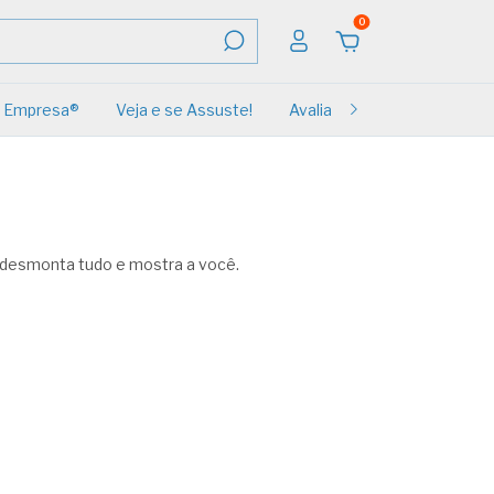
0
Empresa®
Veja e se Assuste!
Avaliações
Renovação
 desmonta tudo e mostra a você.