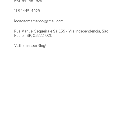
5511944454929
11 94445-4929
locacaomamaroo@gmail.com
Rua Manuel Sequeira e Sá, 159 - Vila Independencia, São
Paulo - SP, 03222-020
Visite o nosso Blog!