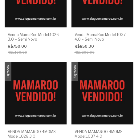
Venda MamaRoo Model:1026
Venda MamaRoo Model:1037
3.0 – Semi Novo
4.0 – Semi Novo
R$750,00
R$850,00
R$1.100,00
R$1.200,00
Esgotado
Esgotado
VENDA MAMAROO 4MOMS -
VENDA MAMAROO 4MOMS -
Model:1026 3.0
Model:1037 4.0