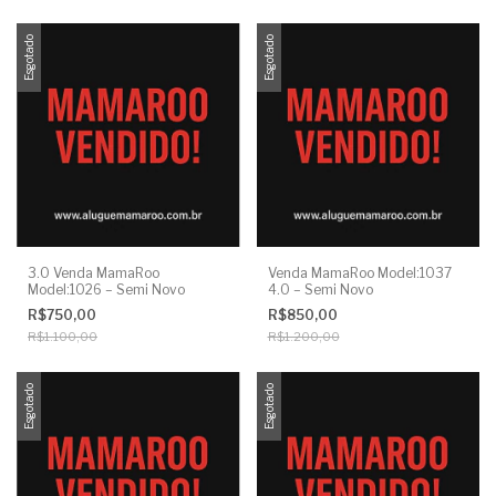
Esgotado
Esgotado
3.0 Venda MamaRoo
Venda MamaRoo Model:1037
Model:1026 – Semi Novo
4.0 – Semi Novo
R$750,00
R$850,00
R$1.100,00
R$1.200,00
Esgotado
Esgotado