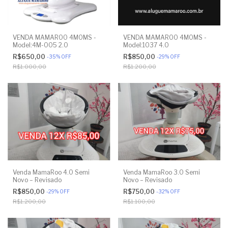
VENDA MAMAROO 4MOMS -
VENDA MAMAROO 4MOMS -
Model:4M-005 2.0
Model:1037 4.0
R$650,00
R$850,00
-
35
%
OFF
-
29
%
OFF
R$1.000,00
R$1.200,00
Venda MamaRoo 4.0 Semi
Venda MamaRoo 3.0 Semi
Novo – Revisado
Novo – Revisado
R$850,00
R$750,00
-
29
%
OFF
-
32
%
OFF
R$1.200,00
R$1.100,00