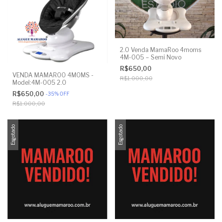
2.0 Venda MamaRoo 4moms
4M-005 – Semi Novo
R$650,00
VENDA MAMAROO 4MOMS -
R$1.000,00
Model:4M-005 2.0
R$650,00
-
35
%
OFF
R$1.000,00
Esgotado
Esgotado